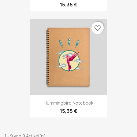
15,35 €
favorite_border
Hummingbird Notebook
15,35 €
1 - 9 von 9 Artikel(n)