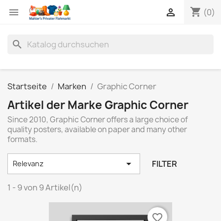
shopping_cart


(0)
search
Startseite
Marken
Graphic Corner
Artikel der Marke Graphic Corner
Since 2010, Graphic Corner offers a large choice of
quality posters, available on paper and many other
formats.

FILTER
Relevanz
1 - 9 von 9 Artikel(n)
favorite_border