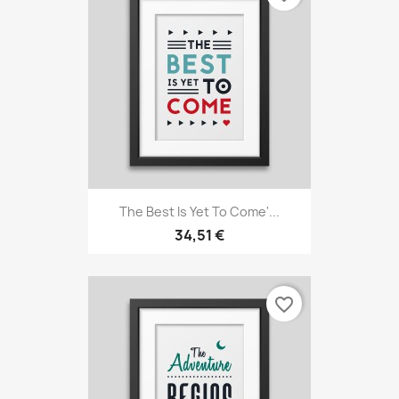
The Best Is Yet To Come'...
34,51 €
favorite_border