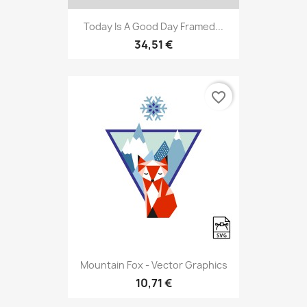
Today Is A Good Day Framed...
34,51 €
favorite_border
Mountain Fox - Vector Graphics
10,71 €