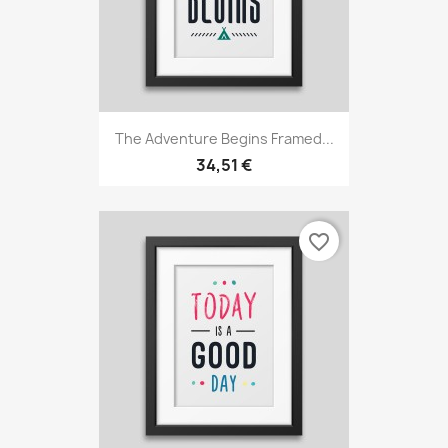
The Adventure Begins Framed...
34,51 €
favorite_border