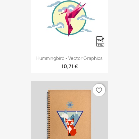
Hummingbird - Vector Graphics
10,71 €
favorite_border