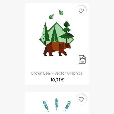
favorite_border
Brown Bear - Vector Graphics
10,71 €
favorite_border